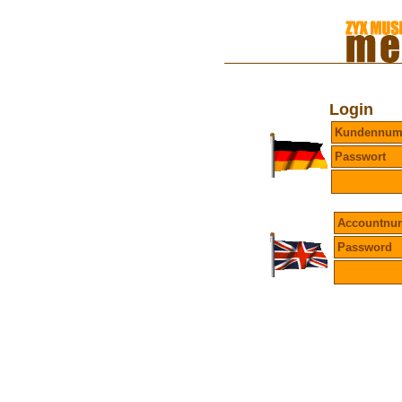
Login
Kundennu
Passwort
Accountnu
Password